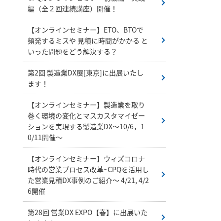
編（全２回連続講座）開催！
【オンラインセミナー】ETO、BTOで
頻発するミスや 見積に時間がかかる と
いった問題をどう解決する？
第2回 製造業DX展[東京]に出展いたし
ます！
【オンラインセミナー】製造業を取り
巻く環境の変化とマスカスタマイゼー
ションを実現する製造業DX～10/6，1
0/11開催～
【オンラインセミナー】ウィズコロナ
時代の営業プロセス改革~CPQを活用し
た営業見積DX事例のご紹介～ 4/21, 4/2
6開催
第28回 営業DX EXPO【春】に出展いた