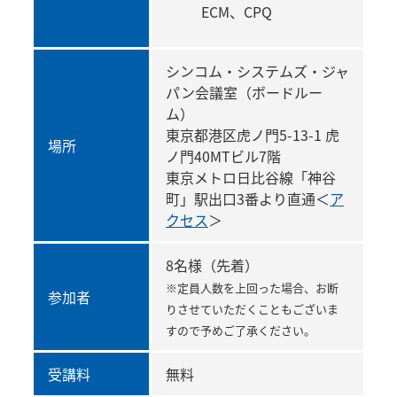
ECM、CPQ
シンコム・システムズ・ジャ
パン会議室（ボードルー
ム）
東京都港区虎ノ門5-13-1 虎
場所
ノ門40MTビル7階
東京メトロ日比谷線「神谷
町」駅出口3番より直通＜
ア
クセス
＞
8名様（先着）
※定員人数を上回った場合、お断
参加者
りさせていただくこともございま
すので予めご了承ください。
受講料
無料