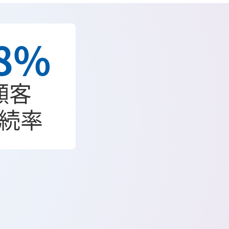
8%
顧客
続率