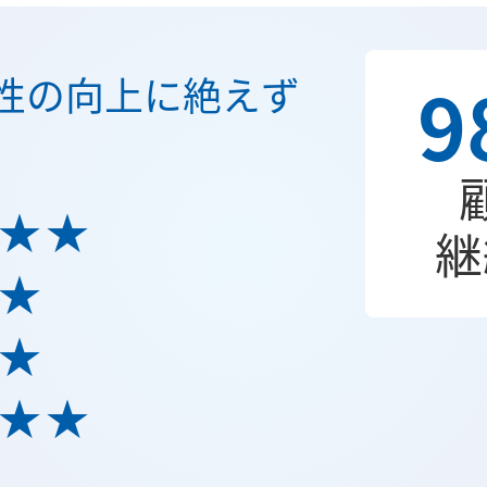
9
性の向上に絶えず
★★
継
★
★
★★