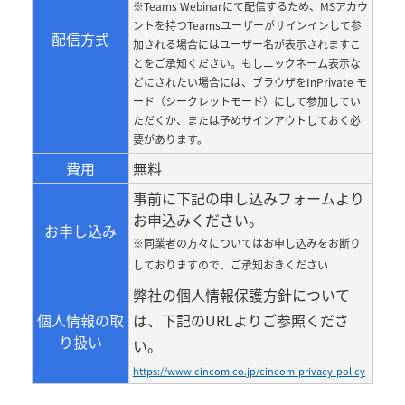
※
Teams Webinar
にて配信するため、
MS
アカウ
ントを持つ
Teams
ユーザーがサインインして参
配信方式
加される場合にはユーザー名が表示されますこ
とをご承知ください。もしニックネーム表示な
どにされたい場合には、ブラウザを
InPrivate
モ
ード（シークレットモード）にして参加してい
ただくか、または予めサインアウトしておく必
要があります。
費用
無料
事前に下記の申し込みフォームより
お申込みください。
お申し込み
※同業者の方々についてはお申し込みをお断り
しておりますので、ご承知おきください
弊社の個人情報保護方針について
個人情報の取
は、下記の
URL
よりご参照くださ
り扱い
い。
https://www.cincom.co.jp/cincom-privacy-policy