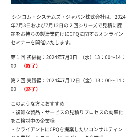
シンコム・システムズ・ジャパン株式会社は、
2024
年
7
月
3
日および
7
月
12
日の２回シリーズで見積に課
題をお持ちの製造業向けに
CPQ
に関するオンライン
セミナーを開催いたします。
第１回 初級編：
2024
年
7
月
3
日 （水）
13
：
00
～
14
：
00
（終了）
第２回 実践編：
2024
年
7
月
12
日（金）
13
：
00
～
14
：
00
（終了）
このような方におすすめ：
・複雑な製品・サービスの見積りプロセスの効率化
をご検討中の企業様
・クライアントに
CPQ
を提案したいコンサルティン