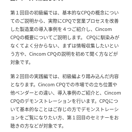
第１回目の初級編では、基本的な
CPQ
の概念につい
てのご説明から、実際に
CPQ
で営業プロセスを改善
した製造業の導入事例を４つご紹介し、
Cincom
CPQ
の概要についてご説明します。
CPQ
に馴染みが
なくてよく分からない、まずは情報収集したいとい
う方や、
Cincom CPQ
の説明を初めて聞く方などが
対象です。
第２回目の実践編では、初級編より踏み込んだ内容
となります。
Cincom CPQ
での市場での立ち位置や
他ベンダーとの違い、導入事例のご紹介と、
Cincom
CPQ
のデモンストレーションを行います。
CPQ
につ
いて基本的なことはご存じの方でデモンストレーシ
ョンをご覧になりたい方、第１回目のセミナーをお
聴きの方などが対象です。