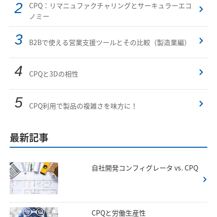
CPQ：リマニュファクチャリングとサーキュラーエコ
ノミー
B2Bで使える営業支援ツールとその比較（製造業編）
CPQと3Dの相性
CPQ利用で製品の複雑さを味方に！
最新記事
自社開発コンフィグレータ vs. CPQ
CPQと労働生産性