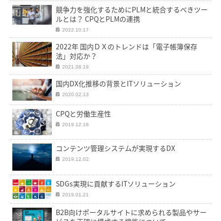
競争力を強化するためにPLMと統合するべきツー
ルとは？ CPQとPLMの連携
2022.10.17
2022年 国内ＤＸのトレンドは「電子帳簿保存
法」対応か？
2021.08.19
国内DX化推移の背景とITソリューション
2020.02.13
CPQと労働生産性
2019.12.18
コンテンツ管理システムが実現するDX
2019.12.02
SDGs実現に貢献するITソリューション
2019.01.21
B2B向けポータルサイトに求められる製品やサー