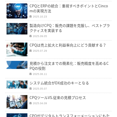
CPQとERPの統合：重視すべきポイントとCinco
mの実現方法
2025.10.23
製造向けCPQ：販売の課題を克服し、ベストプラ
クティスを実装する
2025.09.05
CPQは売上拡大と利益率向上にどう貢献する？
2025.07.29
見積から注文までの簡素化：販売精度を高めるC
PQの役割
2025.06.11
システム統合がDX成功のキーとなる
2025.05.07
CPQツールVS.従来の見積プロセス
2025.04.09
CPQがデジタルトランスフォーメーションにもた