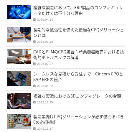
複雑な製造において、ERP製品のコンフィギュレ
ータだけでは不十分な理由
2026.04.14
長期的な拡張性を備えた最適なCPQソリューショ
ンとは
2026.03.25
CADとPLMのCPQ統合：産業機器販売における技
術的ボトルネックの解消
2026.02.27
シームレスな見積から受注まで：Cincom CPQと
SAP ERPの統合
2026.01.22
複雑な製造における3Dコンフィグレータの台頭
2025.12.25
製造業向けCPQソリューションが必ず備えるべき
6の必須機能
2025.11.17