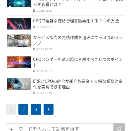
らす影響とは？
2025.03.03
CPQで複雑な価格管理を簡素化する４つの方法
2024.12.18
サービス販売の見積作成を迅速にする３つのステ
ップ
2024.11.27
CPQベンダーを選ぶ際に考慮すべき６つのポイン
ト
2024.10.15
ERPとCPQの統合が組立製造業で大幅な業務効率
化を実現できる理由
2024.08.22
1
2
3