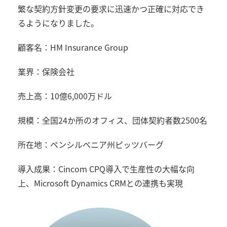
繁な契約方針変更の要求に迅速かつ正確に対応でき
るようになりました。
顧客名：
HM Insurance Group
業界：保険会社
売上高：
10
億
6,000
万ドル
規模：全国
24
か所のオフィス、団体契約者数
2500
名
所在地：ペンシルベニア州ピッツバーグ
導入成果：
Cincom CPQ
導入で生産性の大幅な向
上、
Microsoft Dynamics CRM
との連携も実現