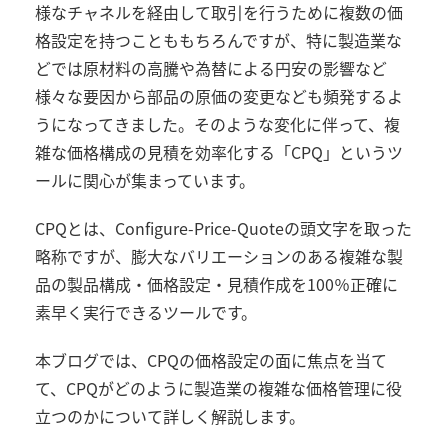
様なチャネルを経由して取引を行うために複数の価
格設定を持つことももちろんですが、特に製造業な
どでは原材料の高騰や為替による円安の影響など
様々な要因から部品の原価の変更なども頻発するよ
うになってきました。そのような変化に伴って、複
雑な価格構成の見積を効率化する「
CPQ
」というツ
ールに関心が集まっています。
CPQ
とは、
Configure-Price-Quote
の頭文字を取った
略称ですが、膨大なバリエーションのある複雑な製
品の製品構成・価格設定・見積作成を
100
％正確に
素早く実行できるツールです。
本ブログでは、
CPQ
の価格設定の面に焦点を当て
て、
CPQ
がどのように製造業の複雑な価格管理に役
立つのかについて詳しく解説します。