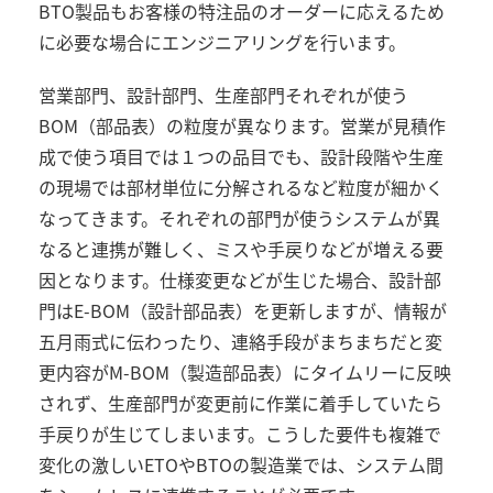
BTO
製品もお客様の特注品のオーダーに応えるため
に必要な場合にエンジニアリングを行います。
営業部門、設計部門、生産部門それぞれが使う
BOM
（部品表）の粒度が異なります。営業が見積作
成で使う項目では１つの品目でも、設計段階や生産
の現場では部材単位に分解されるなど粒度が細かく
なってきます。それぞれの部門が使うシステムが異
なると連携が難しく、ミスや手戻りなどが増える要
因となります。仕様変更などが生じた場合、設計部
門は
E-BOM
（設計部品表）を更新しますが、情報が
五月雨式に伝わったり、連絡手段がまちまちだと変
更内容が
M-BOM
（製造部品表）にタイムリーに反映
されず、生産部門が変更前に作業に着手していたら
手戻りが生じてしまいます。こうした要件も複雑で
変化の激しい
ETO
や
BTO
の製造業では、システム間