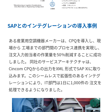
SAP
とのインテグレーションの導入事例
ある産業用空調機器メーカーは、
CPQ
を導入し、現
場から 工場までの部門間のプロセス連携を実現し、
注文入力担当者の作業量を
50
％削減することに成功
しました。 同社のサービスアーキテクチャは、
Cincom CPQ
からの出力を
XML
形式で
SAP XI
に取り
込みます。このシームレスで拡張性のあるインテグ
レーションにより、
IT
部門は
1
日に
1,000
件の 注文を
処理できるようになりました。