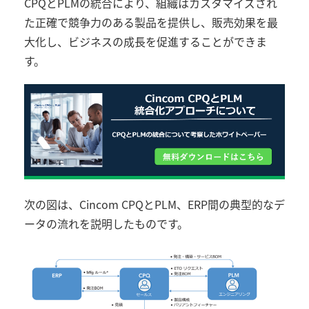
CPQ
と
PLM
の統合により、組織はカスタマイズされ
た正確で競争力のある製品を提供し、販売効果を最
大化し、ビジネスの成長を促進することができま
す。
次の図は、
Cincom CPQ
と
PLM
、
ERP
間の典型的なデ
ータの流れを説明したものです。