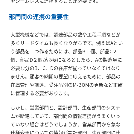
をシームレスに連携することが必要です。
部門間の連携の重要性
大型機械などでは、調達部品の数や工程手順などが
多くリードタイムも長くなりがちです。例えば
A
とい
う部品を１つ作るためには、部品
B
１個、部品
C
２
個、部品
D
２個が必要になるとしたら、
A
の製造量に
必要な分の
B
、
C
、
D
の在庫が揃っていなくてはなり
ません。顧客の納期の要望に応えるために、部品の
在庫管理や調達、受注品別の
M-BOM
の更新など正確
に管理する必要があります。
しかし、営業部門と、設計部門、生産部門のシステ
ムが断絶していて、部門間の情報連携がうまくいっ
ていない場合はどうでしょうか。営業部門から急な
仕様変更についての情報が設計部門、生産部門に連