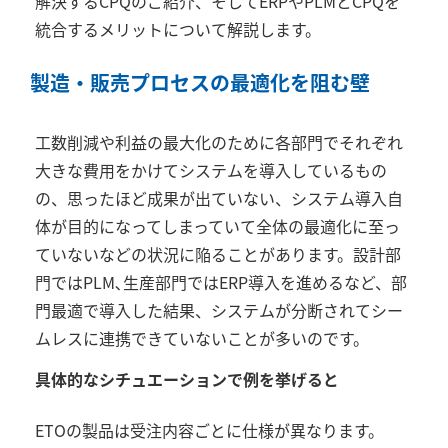
解決する
CPQ
のご紹介、そして
ERP
や
PLM
と
CPQ
を
統合するメリットについて解説します。
製造・販売プロセスの最適化を阻む壁
工数削減や利益の最大化のために各部門でそれぞれ
大きな費用をかけてシステムを導入しているもの
の、思ったほど成果が出ていない、システム導入自
体が目的になってしまっていて全体の最適化に至っ
ていないなどの状況に陥ることがあります。設計部
門では
PLM
､生産部門では
ERP
導入を進めるなど、部
門最適で導入した結果、システムが分断されてシー
ムレスに連携できていないことが多いのです。
具体的なシチュエーションで例を挙げると
ETO
の製品は受注内容ごとに仕様が異なります。