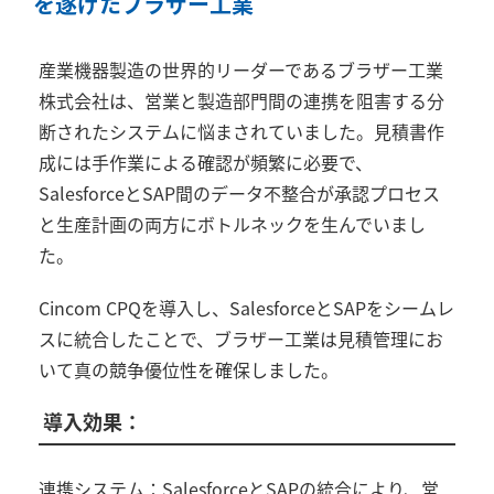
を遂げたブラザー工業
産業機器製造の世界的リーダーであるブラザー工業
株式会社は、営業と製造部門間の連携を阻害する分
断されたシステムに悩まされていました。見積書作
成には手作業による確認が頻繁に必要で、
Salesforce
と
SAP
間のデータ不整合が承認プロセス
と生産計画の両方にボトルネックを生んでいまし
た。
Cincom CPQ
を導入し、
Salesforce
と
SAP
をシームレ
スに統合したことで、ブラザー工業は見積管理にお
いて真の競争優位性を確保しました。
導入効果：
連携システム：
Salesforce
と
SAP
の統合により、営