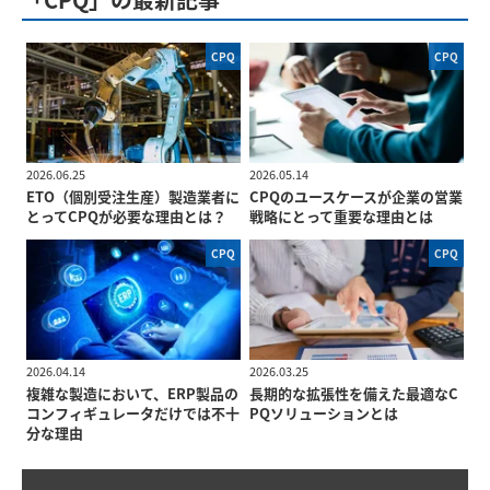
CPQ
CPQ
2026.06.25
2026.05.14
ETO（個別受注生産）製造業者に
CPQのユースケースが企業の営業
とってCPQが必要な理由とは？
戦略にとって重要な理由とは
CPQ
CPQ
2026.04.14
2026.03.25
複雑な製造において、ERP製品の
長期的な拡張性を備えた最適なC
コンフィギュレータだけでは不十
PQソリューションとは
分な理由