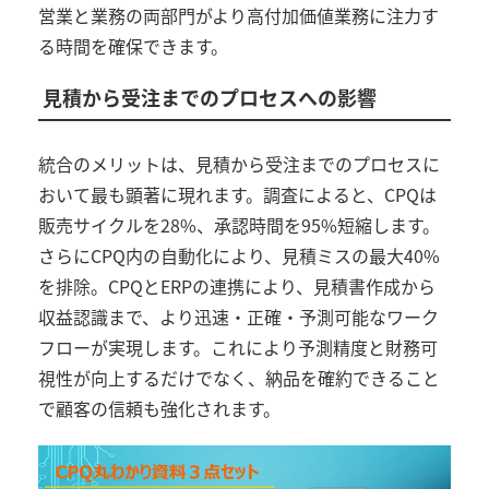
営業と業務の両部門がより高付加価値業務に注力す
る時間を確保できます。
見積から受注までのプロセスへの影響
統合のメリットは、見積から受注までのプロセスに
おいて最も顕著に現れます。調査によると、
CPQ
は
販売サイクルを
28%
、承認時間を
95%
短縮します。
さらに
CPQ
内の自動化により、見積ミスの最大
40%
を排除。
CPQ
と
ERP
の連携により、見積書作成から
収益認識まで、より迅速・正確・予測可能なワーク
フローが実現します。これにより予測精度と財務可
視性が向上するだけでなく、納品を確約できること
で顧客の信頼も強化されます。