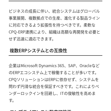
ビジネスの成長に伴い、統合システムはグローバル
事業展開、複数拠点での生産、進化する製品ライン
に対応できるよう拡張性を持つべきです。柔軟な
CPQ-ERP
連携により、組織は高額な再開発を必要と
せず迅速に適応できます。
複数
ERP
システムとの互換性
企業は
Microsoft Dynamics 365
、
SAP
、
Oracle
など
の
ERP
エコシステム上で稼働することが多いです。
CPQ
ソリューションは
ERP
に依存せず、システムを
問わず円滑な統合を保証すべきです。これによりベ
ンダーロックインを回避し、
IT
の俊敏性を高めま
す。