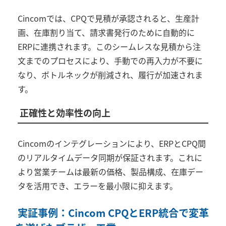
Cincom
では、
CPQ
で見積が承認されると、生産計
画、在庫割り当て、請求書発行のために自動的に
ERP
に連携されます。このシームレスな見積から注
文までのプロセスにより、手動での再入力が不要に
なり、ボトルネックが削減され、履行が加速されま
す。
正確性と効率性の向上
Cincom
のインテグレーションにより、
ERP
と
CPQ
間
のリアルタイムデータ同期が保証されます。これに
より営業チームは最新の価格、製品構成、在庫デー
タを活用でき、エラーを最小限に抑えます。
実証事例：
Cincom CPQ
と
ERP
統合で変革