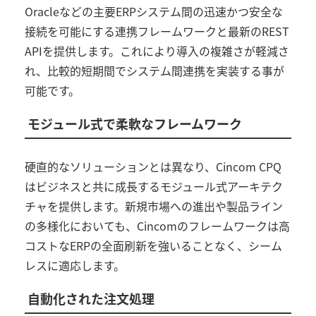
Oracle
などの主要
ERP
システム間の迅速かつ安全な
接続を可能にする連携フレームワークと最新の
REST
API
を提供します。これにより導入の複雑さが軽減さ
れ、比較的短期間でシステム間連携を実装する事が
可能です。
モジュール式で柔軟なフレームワーク
硬直的なソリューションとは異なり、
Cincom CPQ
はビジネスと共に成長するモジュール式アーキテク
チャを提供します。新規市場への進出や製品ライン
の多様化においても、
Cincom
のフレームワークは高
コストな
ERP
の全面刷新を強いることなく、シーム
レスに適応します。
自動化された注文処理