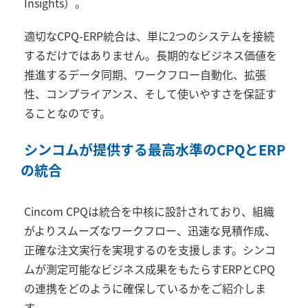
Insights
）。
適切な
CPQ-ERP
統合は、単に
2
つのシステムを接続
するだけではありません。長期的なビジネス価値を
推進するデータ同期、ワークフロー自動化、拡張
性、コンプライアンス、そして使いやすさを保証す
ることなのです。
シンコムが提供する最高水準の
CPQ
と
ERP
の統合
Cincom CPQ
は統合を中核に設計されており、組織
がよりスムーズなワークフロー、迅速な見積作成、
正確な注文実行を実現するのを支援します。シンコ
ムが測定可能なビジネス成果をもたらす
ERP
と
CPQ
の連携をどのように確保しているかをご紹介しま
す。