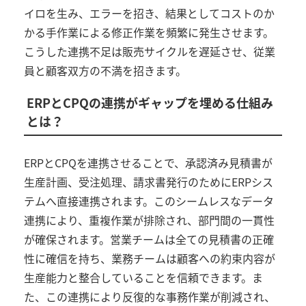
イロを生み、エラーを招き、結果としてコストのか
かる手作業による修正作業を頻繁に発生させます。
こうした連携不足は販売サイクルを遅延させ、従業
員と顧客双方の不満を招きます。
ERP
と
CPQ
の連携がギャップを埋める仕組み
とは？
ERP
と
CPQ
を連携させることで、承認済み見積書が
生産計画、受注処理、請求書発行のために
ERP
シス
テムへ直接連携されます。このシームレスなデータ
連携により、重複作業が排除され、部門間の一貫性
が確保されます。営業チームは全ての見積書の正確
性に確信を持ち、業務チームは顧客への約束内容が
生産能力と整合していることを信頼できます。ま
た、この連携により反復的な事務作業が削減され、