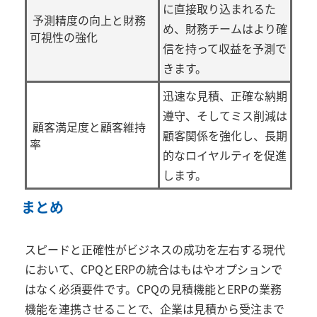
に直接取り込まれるた
予測精度の向上と財務
め、財務チームはより確
可視性の強化
信を持って収益を予測で
きます。
迅速な見積、正確な納期
遵守、そしてミス削減は
顧客満足度と顧客維持
顧客関係を強化し、長期
率
的なロイヤルティを促進
します。
まとめ
スピードと正確性がビジネスの成功を左右する現代
において、
CPQ
と
ERP
の統合はもはやオプションで
はなく必須要件です。
CPQ
の見積機能と
ERP
の業務
機能を連携させることで、企業は見積から受注まで