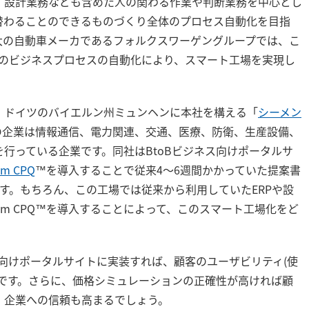
、設計業務なども含めた人の関わる作業や判断業務を中心とし
替わることのできるものづくり全体のプロセス自動化を目指
大の自動車メーカであるフォルクスワーゲングループでは、こ
ものビジネスプロセスの自動化により、スマート工場を実現し
、ドイツのバイエルン州ミュンヘンに本社を構える「
シーメン
の企業は情報通信、電力関連、交通、医療、防衛、生産設備、
行っている企業です。同社はBtoBビジネス向けポータルサ
om CPQ
™を導入することで従来4～6週間かかっていた提案書
す。もちろん、この工場では従来から利用していたERPや設
om CPQ™を導入することによって、このスマート工場化をど
。
ス向けポータルサイトに実装すれば、顧客のユーザビリティ(使
実です。さらに、価格シミュレーションの正確性が高ければ顧
、企業への信頼も高まるでしょう。