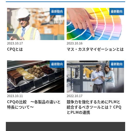
最新動向
最新動向
2023.10.17
2023.10.16
CPQとは
マス・カスタマイゼーションとは
最新動向
最新動向
2023.10.11
2022.10.17
CPQの比較 〜各製品の違いと
競争力を強化するためにPLMと
特長について〜
統合するべきツールとは？ CPQ
とPLMの連携