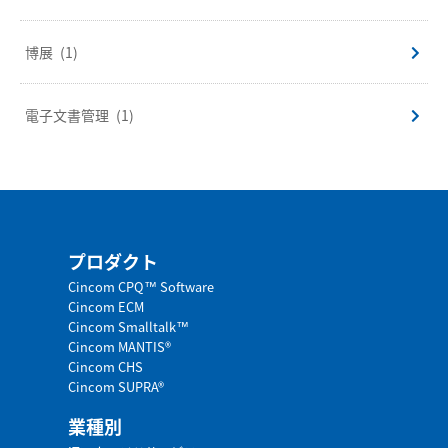
博展
(1)
電子文書管理
(1)
プロダクト
Cincom CPQ™ Software
Cincom ECM
Cincom Smalltalk™
Cincom MANTIS®
Cincom CHS
Cincom SUPRA®
業種別