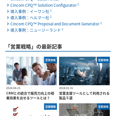
Cincom CPQ™ Solution Configurator
導入事例：イーワン社
導入事例：ヘルマー社
Cincom CPQ™ Proposal and Document Generator
導入事例：ニュージーランド
「営業戦略」の最新記事
営業戦略
営業戦略
2024.04.23
2018.01.31
CRMとの統合で販売力向上の相
営業支援ツールとして利用される
乗効果を出せるツールとは？
製品５選
営業戦略
営業戦略